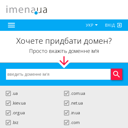
ВХІД
УКР
Хочете придбати домен?
Просто вкажіть доменне ім'я
.ua
.com.ua
.kiev.ua
.net.ua
.org.ua
.in.ua
.biz
.com